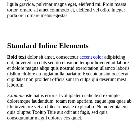
ligula gravida, pulvinar magna eget, eleifend mi. Proin massa
tortor, ornare sit amet commodo et, eleifend vel odio. Integer
porta orci ornare metus egestas.
Standard Inline Elements
Bold text
dolor sit amet, consectetur
accent color
adipisicing
elit, hovered accents sed do eiusmod tempor hovered ut labore
et dolore magna aliqu quis nostrud exercitation ullamco laboris
nisllum dolore eu fugiat nulla pariatur. Excepteur sint
occaecat
cupidatat
non proident officia sunt in culpa qui deserunt mest
laborum.
Example
iste natus error sit voluptatem italic text example
doloremque laudantium, totam rem aperiam, eaque ipsa quae ab
illo inventore vei
architecto
beatae explicabo. Nemo enptatem
quia oluptas Tooltip Title aut odit aut fugit, sed quia
consequuntur magni dolores eos quiet.